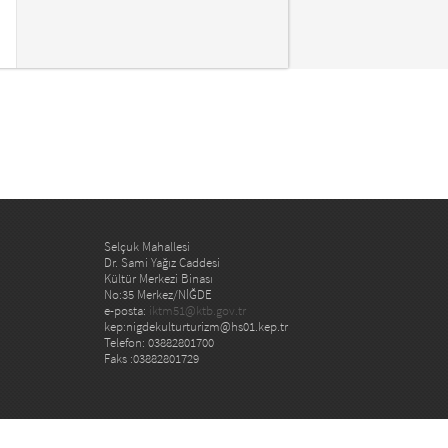
Selçuk Mahallesi
Dr. Sami Yağız Caddesi
Kültür Merkezi Binası
No:35 Merkez/NİĞDE
e-posta:
iktm51@ktb.gov.tr
kep:nigdekulturturizm@hs01.kep.tr
Telefon: 03882801700
Faks :03882801729