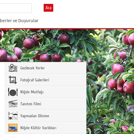
Ara
berler ve Duyurular
Gezilecek Yerler
Fotoğraf Galerileri
Niğde Mutfağı
Tanıtım Filmi
Yapmadan Dönme
Niğde Kültür Varlıkları