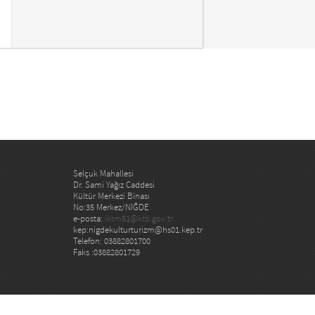
Selçuk Mahallesi
Dr. Sami Yağız Caddesi
Kültür Merkezi Binası
No:35 Merkez/NİĞDE
e-posta:
iktm51@ktb.gov.tr
kep:nigdekulturturizm@hs01.kep.tr
Telefon: 03882801700
Faks :03882801729