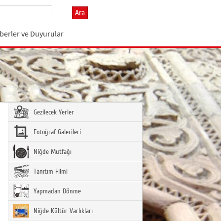
Ara
berler ve Duyurular
Gezilecek Yerler
Fotoğraf Galerileri
Niğde Mutfağı
Tanıtım Filmi
Yapmadan Dönme
Niğde Kültür Varlıkları