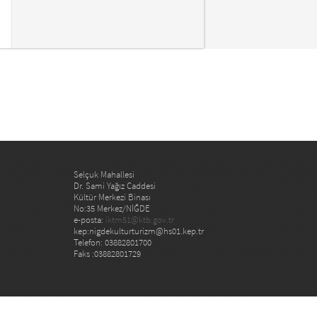
Selçuk Mahallesi
Dr. Sami Yağız Caddesi
Kültür Merkezi Binası
No:35 Merkez/NİĞDE
e-posta:
iktm51@ktb.gov.tr
kep:nigdekulturturizm@hs01.kep.tr
Telefon: 03882801700
Faks :03882801729