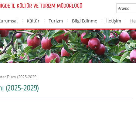
NİĞDE İL KÜLTÜR VE TURİZM MÜDÜRLÜĞÜ
Kurumsal
Kültür
Turizm
Bilgi Edinme
İletişim
Ha
ster Planı (2025-2029)
nı (2025-2029)