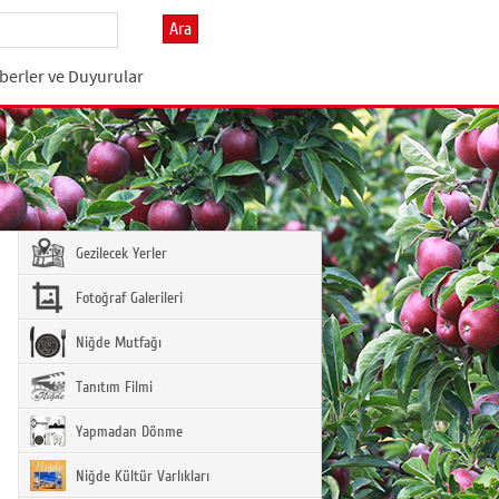
Ara
berler ve Duyurular
Gezilecek Yerler
Fotoğraf Galerileri
Niğde Mutfağı
Tanıtım Filmi
Yapmadan Dönme
Niğde Kültür Varlıkları