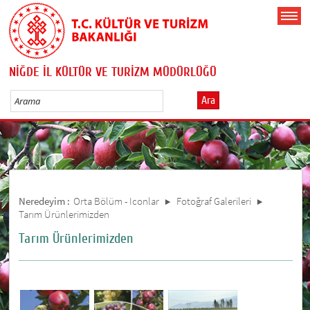
NİĞDE İL KÜLTÜR VE TURİZM MÜDÜRLÜĞÜ
Ara
Neredeyim :
Orta Bölüm - Iconlar
Fotoğraf Galerileri
Tarım Ürünlerimizden
Tarım Ürünlerimizden