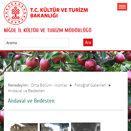
NİĞDE İL KÜLTÜR VE TURİZM MÜDÜRLÜĞÜ
Ara
Neredeyim :
Orta Bölüm - Iconlar
Fotoğraf Galerileri
Andaval ve Bedesten
Andaval ve Bedesten