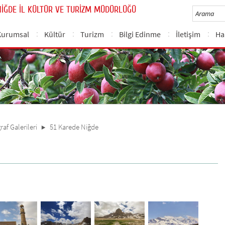
NİĞDE İL KÜLTÜR VE TURİZM MÜDÜRLÜĞÜ
Kurumsal
Kültür
Turizm
Bilgi Edinme
İletişim
Ha
raf Galerileri
51 Karede Niğde