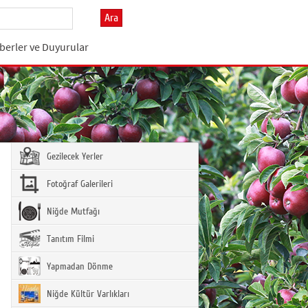
Ara
berler ve Duyurular
Gezilecek Yerler
Fotoğraf Galerileri
Niğde Mutfağı
Tanıtım Filmi
Yapmadan Dönme
Niğde Kültür Varlıkları