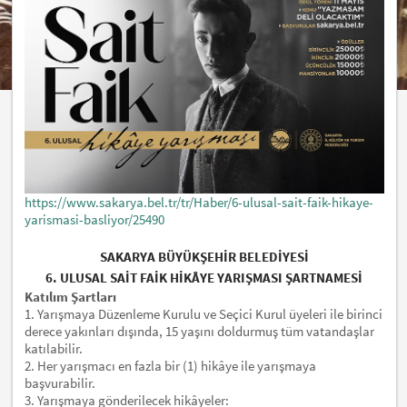
https://www.sakarya.bel.tr/tr/Haber/6-ulusal-sait-faik-hikaye-
yarismasi-basliyor/25490
SAKARYA BÜYÜKŞEHİR BELEDİYESİ
6. ULUSAL SAİT FAİK HİKÂYE YARIŞMASI ŞARTNAMESİ
Katılım Şartları
1. Yarışmaya Düzenleme Kurulu ve Seçici Kurul üyeleri ile birinci
derece yakınları dışında, 15 yaşını doldurmuş tüm vatandaşlar
katılabilir.
2. Her yarışmacı en fazla bir (1) hikâye ile yarışmaya
başvurabilir.
3. Yarışmaya gönderilecek hikâyeler: