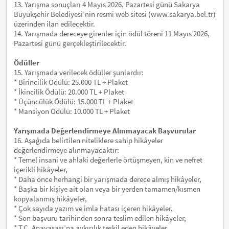
13. Yarışma sonuçları 4 Mayıs 2026, Pazartesi günü Sakarya
Büyükşehir Belediyesi’nin resmi web sitesi (www.sakarya.bel.tr)
üzerinden ilan edilecektir.
14. Yarışmada dereceye girenler için ödül töreni 11 Mayıs 2026,
Pazartesi günü gerçekleştirilecektir.
Ödüller
15. Yarışmada verilecek ödüller şunlardır:
* Birincilik Ödülü: 25.000 TL + Plaket
* İkincilik Ödülü: 20.000 TL + Plaket
* Üçüncülük Ödülü: 15.000 TL + Plaket
* Mansiyon Ödülü: 10.000 TL + Plaket
Yarışmada Değerlendirmeye Alınmayacak Başvurular
16. Aşağıda belirtilen niteliklere sahip hikâyeler
değerlendirmeye alınmayacaktır:
* Temel insani ve ahlaki değerlerle örtüşmeyen, kin ve nefret
içerikli hikâyeler,
* Daha önce herhangi bir yarışmada derece almış hikâyeler,
* Başka bir kişiye ait olan veya bir yerden tamamen/kısmen
kopyalanmış hikâyeler,
* Çok sayıda yazım ve imla hatası içeren hikâyeler,
* Son başvuru tarihinden sonra teslim edilen hikâyeler,
* T.C. Anayasası’na aykırılık teşkil eden hikâyeler,