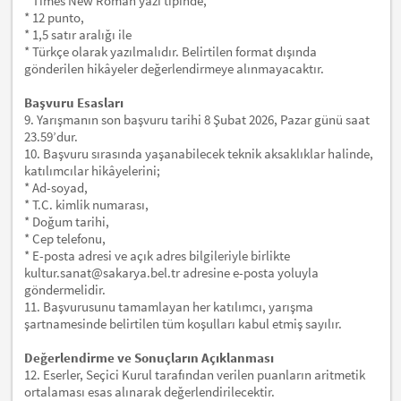
* Times New Roman yazı tipinde,
* 12 punto,
* 1,5 satır aralığı ile
* Türkçe olarak yazılmalıdır. Belirtilen format dışında
gönderilen hikâyeler değerlendirmeye alınmayacaktır.
Başvuru Esasları
9. Yarışmanın son başvuru tarihi 8 Şubat 2026, Pazar günü saat
23.59’dur.
10. Başvuru sırasında yaşanabilecek teknik aksaklıklar halinde,
katılımcılar hikâyelerini;
* Ad-soyad,
* T.C. kimlik numarası,
* Doğum tarihi,
* Cep telefonu,
* E-posta adresi ve açık adres bilgileriyle birlikte
kultur.sanat@sakarya.bel.tr adresine e-posta yoluyla
göndermelidir.
11. Başvurusunu tamamlayan her katılımcı, yarışma
şartnamesinde belirtilen tüm koşulları kabul etmiş sayılır.
Değerlendirme ve Sonuçların Açıklanması
12. Eserler, Seçici Kurul tarafından verilen puanların aritmetik
ortalaması esas alınarak değerlendirilecektir.