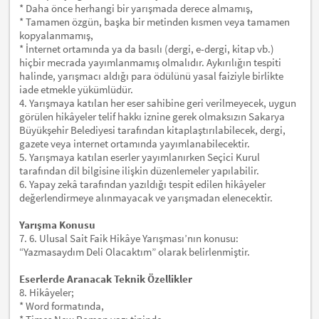
* Daha önce herhangi bir yarışmada derece almamış,
* Tamamen özgün, başka bir metinden kısmen veya tamamen
kopyalanmamış,
* İnternet ortamında ya da basılı (dergi, e-dergi, kitap vb.)
hiçbir mecrada yayımlanmamış olmalıdır. Aykırılığın tespiti
halinde, yarışmacı aldığı para ödülünü yasal faiziyle birlikte
iade etmekle yükümlüdür.
4. Yarışmaya katılan her eser sahibine geri verilmeyecek, uygun
görülen hikâyeler telif hakkı iznine gerek olmaksızın Sakarya
Büyükşehir Belediyesi tarafından kitaplaştırılabilecek, dergi,
gazete veya internet ortamında yayımlanabilecektir.
5. Yarışmaya katılan eserler yayımlanırken Seçici Kurul
tarafından dil bilgisine ilişkin düzenlemeler yapılabilir.
6. Yapay zekâ tarafından yazıldığı tespit edilen hikâyeler
değerlendirmeye alınmayacak ve yarışmadan elenecektir.
Yarışma Konusu
7. 6. Ulusal Sait Faik Hikâye Yarışması’nın konusu:
“Yazmasaydım Deli Olacaktım” olarak belirlenmiştir.
Eserlerde Aranacak Teknik Özellikler
8. Hikâyeler;
* Word formatında,