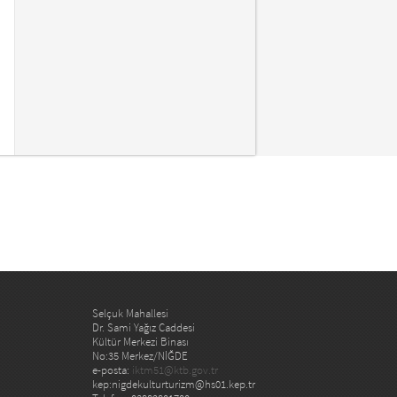
Selçuk Mahallesi
Dr. Sami Yağız Caddesi
Kültür Merkezi Binası
No:35 Merkez/NİĞDE
e-posta:
iktm51@ktb.gov.tr
kep:nigdekulturturizm@hs01.kep.tr