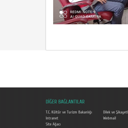
DİĞER BAĞLANTILAR
T.C. Kültür ve Turizm Bakanlığı
Dilek ve Şikayetl
Intranet
Webmail
Site Ağacı