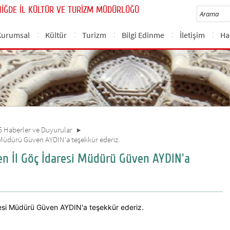
NİĞDE İL KÜLTÜR VE TURİZM MÜDÜRLÜĞÜ
Kurumsal
Kültür
Turizm
Bilgi Edinme
İletişim
Ha
5 Haberler ve Duyurular
si Müdürü Güven AYDIN'a teşekkür ederiz.
len İl Göç İdaresi Müdürü Güven AYDIN'a
aresi Müdürü Güven AYDIN'a teşekkür ederiz.