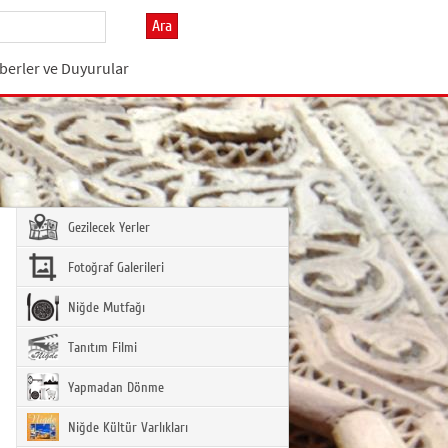
Ara
berler ve Duyurular
Gezilecek Yerler
Fotoğraf Galerileri
Niğde Mutfağı
Tanıtım Filmi
Yapmadan Dönme
Niğde Kültür Varlıkları