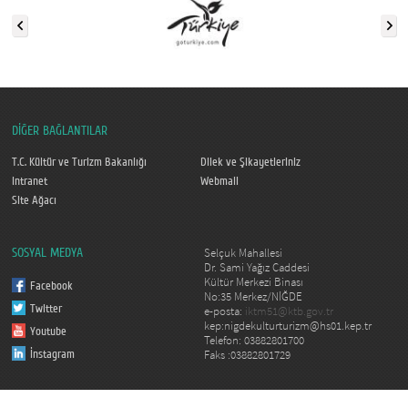
DİĞER BAĞLANTILAR
T.C. Kültür ve Turizm Bakanlığı
Dilek ve Şikayetleriniz
Intranet
Webmail
Site Ağacı
Selçuk Mahallesi
SOSYAL MEDYA
Dr. Sami Yağız Caddesi
Kültür Merkezi Binası
Facebook
No:35 Merkez/NİĞDE
Twitter
e-posta:
iktm51@ktb.gov.tr
kep:nigdekulturturizm@hs01.kep.tr
Youtube
Telefon: 03882801700
Faks :03882801729
İnstagram