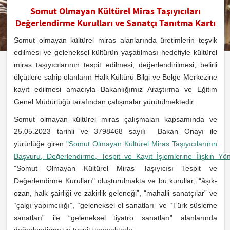
Somut Olmayan Kültürel Miras Taşıyıcıları
Değerlendirme Kurulları ve Sanatçı Tanıtma Kartı
Somut olmayan kültürel miras alanlarında üretimlerin teşvik
edilmesi ve geleneksel kültürün yaşatılması hedefiyle kültürel
miras taşıyıcılarının tespit edilmesi, değerlendirilmesi, belirli
ölçütlere sahip olanların Halk Kültürü Bilgi ve Belge Merkezine
kayıt edilmesi amacıyla Bakanlığımız Araştırma ve Eğitim
Genel Müdürlüğü tarafından çalışmalar yürütülmektedir.
Somut olmayan kültürel miras çalışmaları kapsamında ve
25.05.2023 tarihli ve 3798468 sayılı Bakan Onayı ile
yürürlüğe giren
"Somut Olmayan Kültürel Miras Taşıyıcılarının
Başvuru,
Değerlendirme,
Tespit
ve
Kayıt
İşlemlerine
İlişkin
Yön
"Somut Olmayan Kültürel Miras Taşıyıcısı Tespit ve
Değerlendirme Kurulları" oluşturulmakta ve bu kurullar; “âşık-
ozan, halk şairliği ve zakirlik geleneği”, “mahalli sanatçılar” ve
“çalgı yapımcılığı”, “geleneksel el sanatları” ve “Türk süsleme
sanatları” ile “geleneksel tiyatro sanatları” alanlarında
değerlendirme ve tespit yapmaktadır.