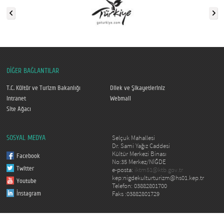
DİĞER BAĞLANTILAR
T.C. Kültür ve Turizm Bakanlığı
Dilek ve Şikayetleriniz
Intranet
Webmail
Site Ağacı
Selçuk Mahallesi
SOSYAL MEDYA
Dr. Sami Yağız Caddesi
Kültür Merkezi Binası
Facebook
No:35 Merkez/NİĞDE
Twitter
e-posta:
iktm51@ktb.gov.tr
kep:nigdekulturturizm@hs01.kep.tr
Youtube
Telefon: 03882801700
Faks :03882801729
İnstagram