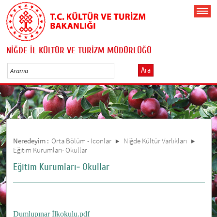
NİĞDE İL KÜLTÜR VE TURİZM MÜDÜRLÜĞÜ
Ara
Neredeyim :
Orta Bölüm - Iconlar
Niğde Kültür Varlıkları
Eğitim Kurumları- Okullar
Eğitim Kurumları- Okullar
Dumlupınar İlkokulu.pdf