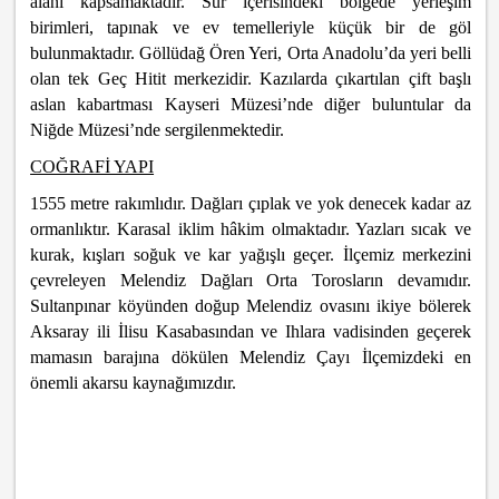
alanı kapsamaktadır. Sur içerisindeki bölgede yerleşim
birimleri, tapınak ve ev temelleriyle küçük bir de göl
bulunmaktadır. Göllüdağ Ören Yeri, Orta Anadolu’da yeri belli
olan tek Geç Hitit merkezidir. Kazılarda çıkartılan çift başlı
aslan kabartması Kayseri Müzesi’nde diğer buluntular da
Niğde Müzesi’nde sergilenmektedir.
COĞRAFİ YAPI
1555 metre rakımlıdır. Dağları çıplak ve yok denecek kadar az
ormanlıktır. Karasal iklim hâkim olmaktadır. Yazları sıcak ve
kurak, kışları soğuk ve kar yağışlı geçer. İlçemiz merkezini
çevreleyen Melendiz Dağları Orta Torosların devamıdır.
Sultanpınar köyünden doğup Melendiz ovasını ikiye bölerek
Aksaray ili İlisu Kasabasından ve Ihlara vadisinden geçerek
mamasın barajına dökülen Melendiz Çayı İlçemizdeki en
önemli akarsu kaynağımızdır.