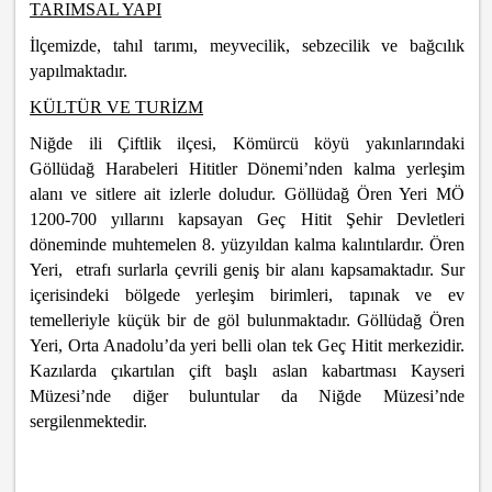
TARIMSAL YAPI
İlçemizde, tahıl tarımı, meyvecilik, sebzecilik ve bağcılık
yapılmaktadır.
KÜLTÜR VE TURİZM
Niğde ili Çiftlik ilçesi, Kömürcü köyü yakınlarındaki
Göllüdağ Harabeleri Hititler Dönemi’nden kalma yerleşim
alanı ve sitlere ait izlerle doludur. Göllüdağ Ören Yeri MÖ
1200-700 yıllarını kapsayan Geç Hitit Şehir Devletleri
döneminde muhtemelen 8. yüzyıldan kalma kalıntılardır. Ören
Yeri, etrafı surlarla çevrili geniş bir alanı kapsamaktadır. Sur
içerisindeki bölgede yerleşim birimleri, tapınak ve ev
temelleriyle küçük bir de göl bulunmaktadır. Göllüdağ Ören
Yeri, Orta Anadolu’da yeri belli olan tek Geç Hitit merkezidir.
Kazılarda çıkartılan çift başlı aslan kabartması Kayseri
Müzesi’nde diğer buluntular da Niğde Müzesi’nde
sergilenmektedir.