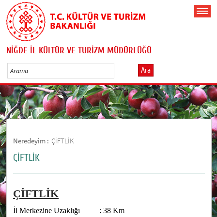
NİĞDE İL KÜLTÜR VE TURİZM MÜDÜRLÜĞÜ
Ara
Neredeyim :
ÇİFTLİK
ÇİFTLİK
ÇİFTLİK
İl Merkezine Uzaklığı : 38 Km