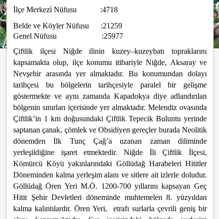
İlçe Merkezi̇ Nüfusu
:4718
Belde ve Köyler Nüfusu :21259
Genel Nüfusu :25977
Çiftlik ilçesi Niğde ilinin kuzey–kuzeybatı topraklarını
kapsamakta olup, ilçe konumu itibariyle Niğde, Aksaray ve
Nevşehir arasında yer almaktadır. Bu konumundan dolayı
tarihçesi bu bölgelerin tarihçesiyle paralel bir gelişme
göstermekte ve aynı zamanda Kapadokya diye adlandırılan
bölgenin sınırları içerisinde yer almaktadır. Melendiz ovasında
Çiftlik’in 1 km doğusundaki Çiftlik Tepecik Buluntu yerinde
saptanan çanak, çömlek ve Obsidiyen gereçler burada Neolitik
dönemden İlk Tunç Çağ’a uzanan zaman diliminde
yerleşildiğine işaret etmektedir. Niğde İli Çiftlik İlçesi,
Kömürcü Köyü yakınlarındaki Göllüdağ Harabeleri Hititler
Döneminden kalma yerleşim alanı ve sitlere ait izlerle doludur.
Göllüdağ Ören Yeri M.Ö. 1200-700 yıllarını kapsayan Geç
Hitit Şehir Devletleri döneminde muhtemelen 8. yüzyıldan
kalma kalıntılardır. Ören Yeri, etrafı surlarla çevrili geniş bir